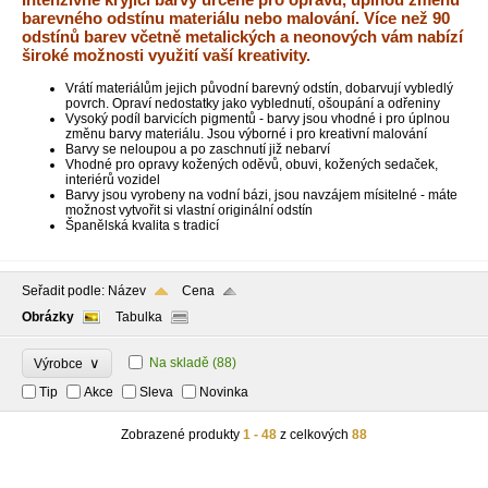
barevného odstínu materiálu nebo malování. Více než 90
odstínů barev včetně metalických a neonových vám nabízí
široké možnosti využití vaší kreativity.
Vrátí materiálům jejich původní barevný odstín, dobarvují vybledlý
povrch. Opraví nedostatky jako vyblednutí, ošoupání a odřeniny
Vysoký podíl barvicích pigmentů - barvy jsou vhodné i pro úplnou
změnu barvy materiálu. Jsou výborné i pro kreativní malování
Barvy se neloupou a po zaschnutí již nebarví
Vhodné pro opravy kožených oděvů, obuvi, kožených sedaček,
interiérů vozidel
Barvy jsou vyrobeny na vodní bázi, jsou navzájem mísitelné - máte
možnost vytvořit si vlastní originální odstín
Španělská kvalita s tradicí
Seřadit podle:
Název
Cena
Obrázky
Tabulka
∨
Na skladě
(88)
Výrobce
Tip
Akce
Sleva
Novinka
Zobrazené produkty
1 - 48
z celkových
88