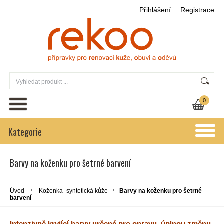
Přihlášení
Registrace
0
Kategorie
Barvy na koženku pro šetrné barvení
Úvod
Koženka -syntetická kůže
Barvy na koženku pro šetrné
barvení
Intenzivně kryjící barvy určené pro opravu, úplnou změnu