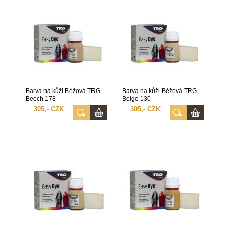
Barva na kůži Béžová TRG
Barva na kůži Béžová TRG
Beech 178
Beige 130
305,- CZK
305,- CZK