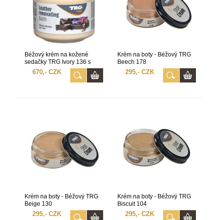
Béžový krém na kožené
Krém na boty - Béžový TRG
sedačky TRG Ivory 136 s
Beech 178
aplikační houbou zdarma
670,- CZK
295,- CZK
Krém na boty - Béžový TRG
Krém na boty - Béžový TRG
Beige 130
Biscuit 104
295,- CZK
295,- CZK