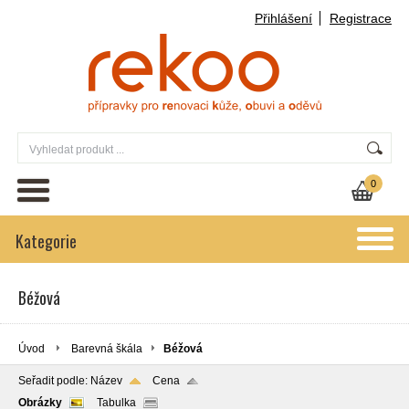
Přihlášení
Registrace
0
Kategorie
Béžová
Úvod
Barevná škála
Béžová
Seřadit podle:
Název
Cena
Obrázky
Tabulka