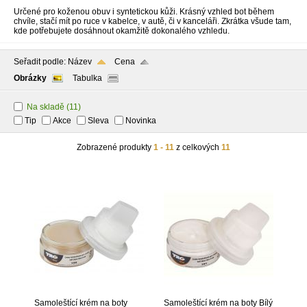
Určené pro koženou obuv i syntetickou kůži. Krásný vzhled bot během
chvíle, stačí mít po ruce v kabelce, v autě, či v kanceláři. Zkrátka všude tam,
kde potřebujete dosáhnout okamžitě dokonalého vzhledu.
Seřadit podle:
Název
Cena
Obrázky
Tabulka
Na skladě
(11)
Tip
Akce
Sleva
Novinka
Zobrazené produkty
1 - 11
z celkových
11
Samoleštící krém na boty
Samoleštící krém na boty Bílý