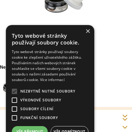
Samoleštící krém na boty
×
Tmavě hnědý 106 Trg the
Tyto webové stránky
One 50ml
325,- CZK
používají soubory cookie.
Tyto webové stránky používají soubory
cookie ke zlepšení uživatelského zážitku.
Používáním našich webových stránek
Nejprodávanější zboží v této kategorii
souhlasíte se všemi soubory cookie v
souladu s našimi zásadami používání
Samoleštící krém
souborů cookie.
Více informací
na boty Černý
118 Trg the One
NEZBYTNĚ NUTNÉ SOUBORY
50ml
325,- CZK
VÝKONOVÉ SOUBORY
SOUBORY CÍLENÍ
FUNKČNÍ SOUBORY
Doprava a platba
Kontakt
VŠE PŘIJMOUT
VŠE ODMÍTNOUT