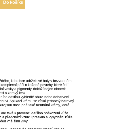
Do košíku
dého, kdo chce udržet své boty v bezvadném
jí komplexní péči o kožené povrchy, které čelí
dní vosky a pigmenty, dokáží nejen obnovit
st a zdravý lesk.
dního odstínu vybledlé obuvi nebo dobarvení
obuvi. Aplikací krému se získá jednotný barevný
buv jsou dostupné také neutrální krémy, které
ale také k prevenci dalšího poškození kůže.
h a předchází vzniku prasklin a vysychání kůže.
ed vnějšími vlivy.