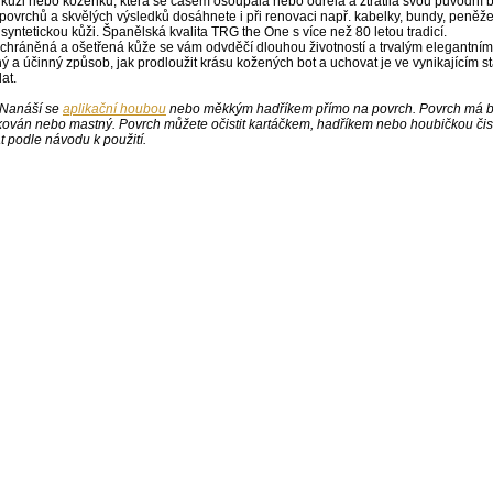
kůži nebo koženku, která se časem ošoupala nebo odřela a ztratila svou původní
ovrchů a skvělých výsledků dosáhnete i při renovaci např. kabelky, bundy, peněže
syntetickou kůži. Španělská kvalita TRG the One s více než 80 letou tradicí.
 chráněná a ošetřená kůže se vám odvděčí dlouhou životností a trvalým elegantní
 a účinný způsob, jak prodloužit krásu kožených bot a uchovat je ve vynikajícím st
at.
 Nanáší se
aplikační houbou
nebo měkkým hadříkem přímo na povrch. Povrch má být
kován nebo mastný. Povrch můžete očistit kartáčkem, hadříkem nebo houbičkou či
 podle návodu k použití.