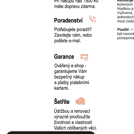
Renovuje
kožených p
hladkou a 
Vyživená,
jednoduchý
musí zvlád
Použití
->
být navos
postupovat