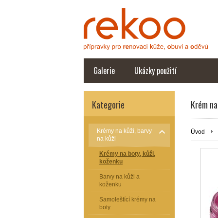
Galerie
Ukázky použití
Kategorie
Krém na
Krémy na kůži, barvy
Úvod
na kůži
Krémy na boty, kůži,
koženku
Barvy na kůži a
koženku
Samoleštící krémy na
boty