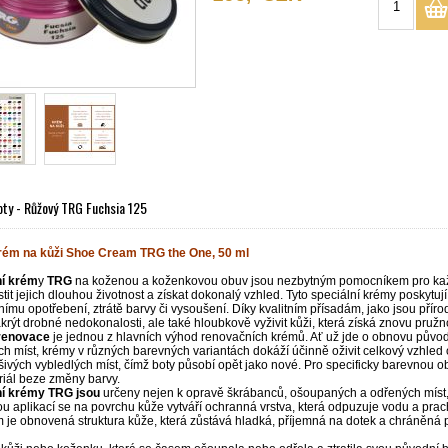
ty - Růžový TRG Fuchsia 125
ém na kůži Shoe Cream TRG the One, 50 ml
í krém
y
TRG
na koženou a koženkovou obuv jsou nezbytným pomocníkem pro kaž
istit jejich dlouhou životnost a získat dokonalý vzhled. Tyto speciální krémy poskytu
mu opotřebení, ztrátě barvy či vysoušení. Díky kvalitním přísadám, jako jsou příro
krýt drobné nedokonalosti, ale také hloubkově vyživit kůži, která získá znovu pružno
renovace
je jednou z hlavních výhod renovačních krémů. Ať už jde o obnovu půvo
 míst, krémy v různých barevných variantách dokáží účinně oživit celkový vzhled 
šivých vybledlých míst, čímž boty působí opět jako nové. Pro specificky barevnou o
riál beze změny barvy.
í krémy TRG jsou
určeny nejen k opravě škrábanců, ošoupaných a odřených míst, 
u aplikací se na povrchu kůže vytváří ochranná vrstva, která odpuzuje vodu a prac
je obnovená struktura kůže, která zůstává hladká, příjemná na dotek a chráněná př