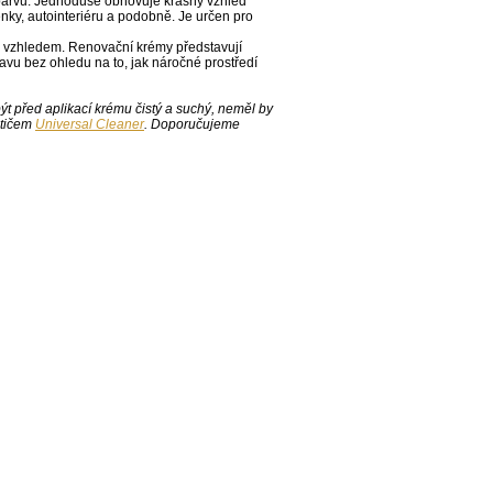
 barvu. Jednoduše obnovuje krásný vzhled
nky, autointeriéru a podobně. Je určen pro
m vzhledem. Renovační krémy představují
avu bez ohledu na to, jak náročné prostředí
 před aplikací krému čistý a suchý, neměl by
stičem
Universal Cleaner
. Doporučujeme