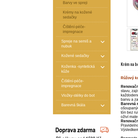
Barvy ve spreji
Krémy na kožené
sedačky
Čištění-péče-
impregnace
Spreje na semiš a
nubuk
Kožené sedačky
Krém na bo
Koženka -syntetická
kůže
Růžový
kr
Čištění-péče-
impregnace
Renovačn
stavu, zaj
každodenní
Vložky-stélky do bot
barvu a za
Barevná 
Barevná škála
ošoupaných
tón bez ru
oživí mate
Renovačn
Pravidelno
Výsledkem 