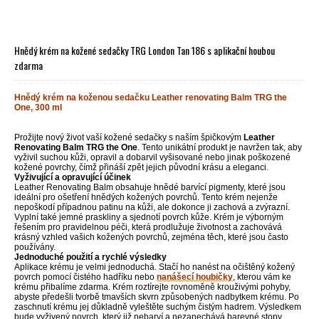
Hnědý krém na kožené sedačky TRG London Tan 186 s aplikační houbou
zdarma
Hnědý krém na koženou sedačku Leather renovating Balm TRG the
One, 300 ml
Prožijte nový život vaší kožené sedačky s naším špičkovým
Leather
Renovating Balm TRG the One
. Tento unikátní produkt je navržen tak, aby
vyživil suchou kůži, opravil a dobarvil vyšisované nebo jinak poškozené
kožené povrchy, čímž přináší zpět jejich původní krásu a eleganci.
Vyživující a opravující účinek
Leather Renovating Balm obsahuje hnědé barvící pigmenty, které jsou
ideální pro ošetření hnědých kožených povrchů. Tento krém nejenže
nepoškodí případnou patinu na kůži, ale dokonce ji zachová a zvýrazní.
Vyplní také jemné praskliny a sjednotí povrch kůže. Krém je výborným
řešením pro pravidelnou péči, která prodlužuje životnost a zachovává
krásný vzhled vašich kožených povrchů, zejména těch, které jsou často
používány.
Jednoduché použití a rychlé výsledky
Aplikace krému je velmi jednoduchá. Stačí ho nanést na očištěný kožený
povrch pomocí čistého hadříku nebo
nanášecí
houbičky
, kterou vám ke
krému přibalíme zdarma. Krém roztírejte rovnoměně krouživými pohyby,
abyste předešli tvorbě tmavších skvrn způsobených nadbytkem krému. Po
zaschnutí krému jej důkladně vyleštěte suchým čistým hadrem. Výsledkem
bude vyživený povrch, který již nebarví a nezanechává barevné stopy.